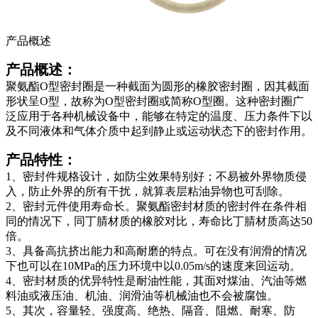
产品概述
产品概述：
聚氨酯O型密封圈是一种截面为圆形的橡胶密封圈，因其截面
形状呈O型，故称为O型密封圈或简称O型圈。这种密封圈广
泛应用于各种机械设备中，能够在特定的温度、压力条件下以
及不同液体和气体介质中起到静止或运动状态下的密封作用。
产品特性：
1、密封件规格设计，如防尘效果特别好；不易被外界物质侵
入，防止外界的所有干扰，就算表层粘油异物也可刮除。
2、密封元件使用寿命长。聚氨酯密封材质的密封件在条件相
同的情况下，同丁腈材质的橡胶对比，寿命比丁腈材质高达50
倍。
3、具备高抗挤出能力和高耐磨的特点。可在没有润滑的情况
下也可以在10MPa的压力环境中以0.05m/s的速度来回运动。
4、密封材质的优异特性是耐油性能，其面对煤油、汽油等燃
料油或液压油、机油、润滑油等机械油也不会被腐蚀。
5、其次，容量轻、强度高、绝热、隔音、阻燃、耐寒、防