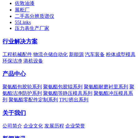
佐敦油漆
展柜厂
二手高分辨质谱仪
55Links
压力表生产厂家
行业解决方案
工程机械配件
物流仓储自动化
新能源
汽车装备
粉体成型模具
环保洁净
港机设备
产品中心
聚氨酯包胶轮系列
聚氨酯包胶辊系列
聚氨酯耐磨衬里系列
聚
氨酯洁净防护系列
聚氨酯等静压模具系列
聚氨酯冲压模具系
列
聚氨酯零配件定制系列
TPU挤出系列
关于我们
公司简介
企业文化
发展历程
企业荣誉