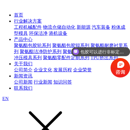
首页
行业解决方案
工程机械配件
物流仓储自动化
新能源
汽车装备
粉体成
型模具
环保洁净
港机设备
产品中心
聚氨酯包胶轮系列
聚氨酯包胶辊系列
聚氨酯耐磨衬里系
列
聚氨酯洁净防护系列
聚氨酯等静压模具系列
聚氨酯
包胶可以进行非标定制吗？
冲压模具系列
聚氨酯零配件定制系列
TPU挤出系列
关于我们
公司简介
企业文化
发展历程
企业荣誉
新闻资讯
公司新闻
行业新闻
知识问答
联系我们
EN