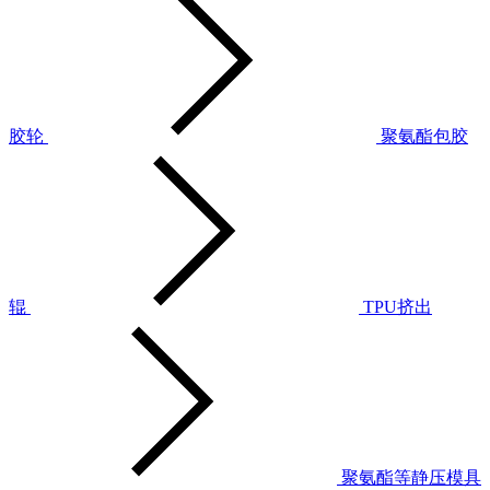
胶轮
聚氨酯包胶
辊
TPU挤出
聚氨酯等静压模具