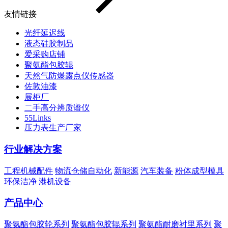
友情链接
光纤延迟线
液态硅胶制品
爱采购店铺
聚氨酯包胶辊
天然气防爆露点仪传感器
佐敦油漆
展柜厂
二手高分辨质谱仪
55Links
压力表生产厂家
行业解决方案
工程机械配件
物流仓储自动化
新能源
汽车装备
粉体成型模具
环保洁净
港机设备
产品中心
聚氨酯包胶轮系列
聚氨酯包胶辊系列
聚氨酯耐磨衬里系列
聚