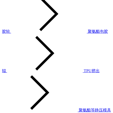
胶轮
聚氨酯包胶
辊
TPU挤出
聚氨酯等静压模具