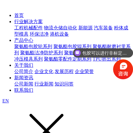
首页
行业解决方案
工程机械配件
物流仓储自动化
新能源
汽车装备
粉体成
型模具
环保洁净
港机设备
产品中心
聚氨酯包胶轮系列
聚氨酯包胶辊系列
聚氨酯耐磨衬里系
包胶可以进行非标定制吗？
列
聚氨酯洁净防护系列
聚氨酯等静压模具系列
聚氨酯
咨询聚氨酯包胶轮
冲压模具系列
聚氨酯零配件定制系列
TPU挤出系列
关于我们
公司简介
企业文化
发展历程
企业荣誉
新闻资讯
公司新闻
行业新闻
知识问答
联系我们
EN